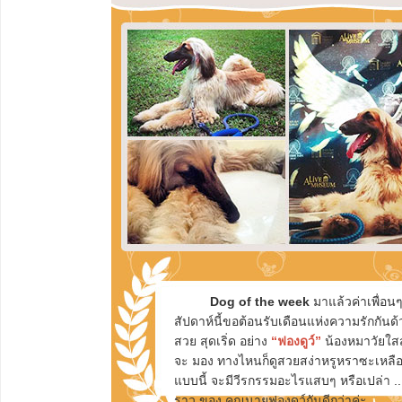
Dog of the week
มาแล้วค่าเพื่อนๆ
สัปดาห์นี้ขอต้อนรับเดือนแห่งความรักกันด
สวย สุดเริ่ด อย่าง
“ฟองดูว์”
น้องหมาวัยใสสา
จะ มอง ทางไหนก็ดูสวยสง่าหรูหราซะเหลือเ
แบบนี้ จะมีวีรกรรมอะไรแสบๆ หรือเปล่า ...
ราว ของ คุณนายฟองดูว์กันดีกว่าค่ะ