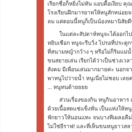
เรียกชื่อก็หยิ่งไม่หัน แอบดื้อเงียบ ค
โรงเรียนฝึกมารยาทให้หนูสักหน่อยจะได
ลม แต่ตอนนี้หนูก็เป็นน้องหมานิสัยดี
ในแต่ละสัปดาห์หนูจะได้ออกไป
หยิบเชือก หนูจะรีบวิ่ง ไปรอที่ประตู
ที่สนามหญ้ากว้าง ๆ หรือไม่ก็ริมแม่น
ขนสยายเล่น เรียกได้ว่าเป็นช่วงเวลาส
สังคม มีเพื่อนเล่นมากมายค่ะ นอกจา
พาหนูไปว่ายน้ำ หนูเนี่ยไม่ชอบ เลยค่
... หนูทนด้ายยยย
ส่วนเรื่องของกิน หนูกินอาหาร
ด้วยเนื้อสดแช่แข็งหั่น เป็นแท่งให้หนู
ฟักยาวให้นอนแทะ จนบางทีเผลอลืมไ
ไม่ใช่ยีราฟ! และที่เห็นขนหนูยาวสลว