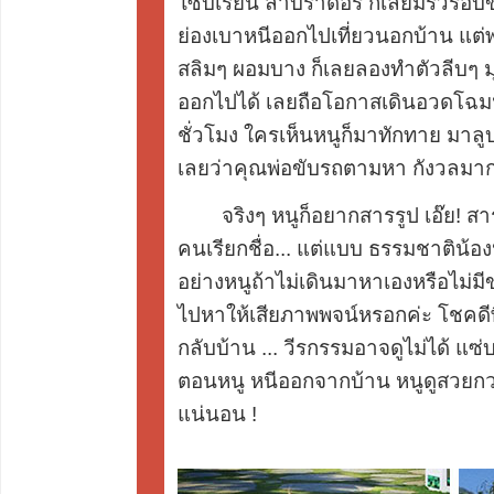
ไซบีเรียน ลาบราดอร์ ก็เลยมีรั้วรอ
ย่องเบาหนีออกไปเที่ยวนอกบ้าน แต่
สลิมๆ ผอมบาง ก็เลยลองทำตัวลีบๆ มุดซ
ออกไปได้ เลยถือโอกาสเดินอวดโฉ
ชั่วโมง ใครเห็นหนูก็มาทักทาย มาลูบ
เลยว่าคุณพ่อขับรถตามหา กังวลมาก 
จริงๆ หนูก็อยากสารรูป เอ๊ย! ส
คนเรียกชื่อ... แต่แบบ ธรรมชาติน้อง
อย่างหนูถ้าไม่เดินมาหาเองหรือไม่มี
ไปหาให้เสียภาพพจน์หรอกค่ะ โชคดีพ
กลับบ้าน ... วีรกรรมอาจดูไม่ได้ แซ่บ
ตอนหนู หนีออกจากบ้าน หนูดูสวยกว่า
แน่นอน !