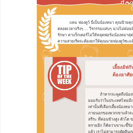
แหม ฟองดูว์ นี่เป็นน้องหมา คุณน๊ายคุณ
ตลอดเวลาจริงๆ ... วีรกรรมแสบๆ นางไม่ค่อยมี
รักษา คาแร็กเตอร์ไม่ให้หลุดฟอร์มน้องหมาสุดไ
ความสวยเริ่ดจะต้องยกให้คุณนายฟองดูว์ซะแล้
เลี้ยงอัฟก
ต้องอาศั
ถ้าหากจะพูดถึงน้อง
ยอมรับว่าในประเทศไทยมีเพ
เท่านั้นที่เลือกเลี้ยงน้องห
ภายนอกของพวกเขาแล้วจะรู้
สรีระ ที่ค่อนข้างสูง ตัวโ
ทรายอีก ก็คิดว่าเขาจะขี้ร
แล้ว เราไม่สามารถตัดสิน