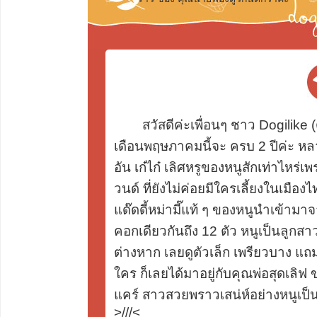
สวัสดีค่ะเพื่อนๆ ชาว Dogilike (
เดือนพฤษภาคมนี้จะ ครบ 2 ปีค่ะ หล
อัน เก๋ไก๋ เลิศหรูของหนูสักเท่าไหร่เ
วนด์ ที่ยังไม่ค่อยมีใครเลี้ยงในเมือง
แด๊ดดี้หม่ามี๊แท้ ๆ ของหนูนำเข้ามาจ
คอกเดียวกันถึง 12 ตัว หนูเป็นลูกสาว
ต่างหาก เลยดูตัวเล็ก เพรียวบาง แถ
ใคร ก็เลยได้มาอยู่กับคุณพ่อสุดเลิฟ 
แคร์ สาวสวยพราวเสน่ห์อย่างหนูเป็น
>///<