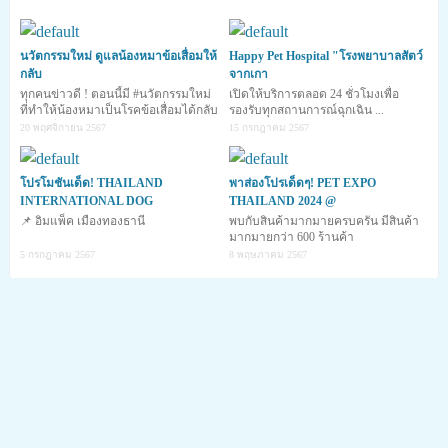
ด้วยทุกครั้ง แต่ด้วยข้อจำกัดต่างๆ ก็ทำให้ไม่สามารถทำอย่างนั้นได้ ... แต่
ไม่เป็นไรค่ะ
วันนี้มะเหมี่ยวก็มีนวัตกรรมสุดไฮเทคที่จะทำให้คุณผู้เลี้ยงและ
น้องหมาใกล้ชิดกันมากขึ้นถึงแม้ตัวจะอยู่ไกลกันค่ะ
... เอ๊ะ เจ้านวัตกรรมที่
ว่านี้จะยังไงนะ ต้องไปติดตามกันค่ะ
นวัตกรรมใหม่ ดูแลน้องหมาข้อเสื่อมให้
Happy Pet Hospital "โรงพยาบาลสัตว์
กลับ
จากเกา
ทุกคนข่าวดี ! ตอนนี้มี #นวัตกรรมใหม่
เปิดให้บริการตลอด 24 ชั่วโมงเพื่อ
ที่ทำให้น้องหมาเป็นโรคข้อเสื่อมได้กลับ
รองรับทุกสถานการณ์ฉุกเฉิน ...
คุณสมบัติพิเศษ
มาซ่าอีกคร
20 พฤศจิกายน 2567
15 กรกฎาคม 2567
โปรโมชันเด็ด! THAILAND
พาส่องโปรเด็ดๆ! PET EXPO
INTERNATIONAL DOG
THAILAND 2024 @
📌 อิมแพ็ค เมืองทองธานี
พบกับสินค้ามากมายครบครัน มีสินค้า
แก้ปัญหาน้องหมาขี้เหงาด้วย PetChatz ... อุปกรณ์ PetChatz เป็นวีดีโอ
มากมายกว่า 600 ร้านค้า
โฟน ที่สามารถเห็นหน้าคู่สนทนาได้ ผลิตโดยบริษัทเพ็ทแชทซ์ ในมลรัฐ
5 กรกฎาคม 2567
8 พฤษภาคม 2567
มินนิโซตา โดยเป็นอุปกรณ์ที่ใช้สื่อสารระหว่างผู้เลี้ยงกับน้องหมา(รวมไปถึง
สัตว์เลี้ยงอื่นๆ) ช่วยคลายเหงาให้กับน้องหมา ลดความกังวลเมื่อต้องทิ้งให้
น้องหมาอยู่บ้านเพียงลำพัง เพียงแค่ติดตั้ง PetChatz เอาไว้ที่บ้าน(ใน
ตำแหน่งสายตาของน้องหมา) เมื่อผู้เลี้ยงออกไปนอกบ้านหรือไปทำงาน
เพียงแค่เปิดสมาร์ทโฟน หรือไอโฟนเพื่อสื่อสารไปยังอุปกรณ์ PetChatz ที่ติด
ตั้งเอาไว้ที่บ้าน เพียงแค่นี้เมื่อน้องหมาได้ยินเสียงเรียกของอุปกรณ์ น้องหมา
ก็จะวิ่งไปยังหน้าจอเพื่อสื่อสารกับผู้เลี้ยงซึ่งอยู่อีกที่หนึ่ง และถ้าหากผู้เลี้ยง
พอใจกับพฤติกรรมของน้องหมาก็สามารถกดสั่งให้อาหารที่อยู่ในเครื่องให้
น้องหมากินได้ค่ะ (ว้าวววววว)
และนอกจากจะช่วยให้ผู้เลี้ยงได้สื่อสารกับน้องหมาแล้ว ถ้าหากเพื่อนๆ