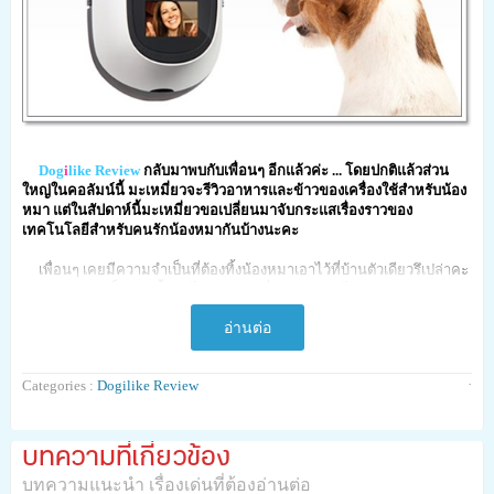
Dog
i
like Review
กลับมาพบกับเพื่อนๆ อีกแล้วค่ะ ... โดยปกติแล้วส่วน
ใหญ่ในคอลัมน์นี้ มะเหมี่ยวจะรีวิวอาหารและข้าวของเครื่องใช้สำหรับน้อง
หมา แต่ในสัปดาห์นี้มะเหมี่ยวขอเปลี่ยนมาจับกระแสเรื่องราวของ
เทคโนโลยีสำหรับคนรักน้องหมากันบ้างนะคะ
เพื่อนๆ เคยมีความจำเป็นที่ต้องทิ้งน้องหมาเอาไว้ที่บ้านตัวเดียวรึเปล่าคะ
... แล้วเวลาจำเป็นต้องทิ้งเขาไว้ตัวเดียว เพื่อนๆ เคยคิดไหมคะว่าพวกเขาจะ
รู้สึกยังไง ... เหงา คิดถึง อยากเล่น อยากได้ยินเสียงเจ้าของ ... สังเกตได้จาก
อ่านต่อ
พฤติกรรมของน้องหมาเมื่อเจ้าของกลับมาบ้าน พวกเขาจะแสดงอาการ
ลิงโลด ดีใจออกนอกหน้า เพื่อแสดงความคิดถึงหลังจากที่เจ้าของไม่อยู่บ้าน
เป็นเวลานาน
·
Categories :
Dogilike Review
บทความที่เกี่ยวข้อง
ถ้าหากเป็นไปได้ผู้เลี้ยงหลายๆ คนก็คงอยากจะพาน้องหมาไปโน่นมานี่
บทความแนะนำ เรื่องเด่นที่ต้องอ่านต่อ