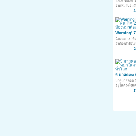
แค่เจ้าของพา
มองยังไงก็เ
จากหมาปอมถึง
ไปได้นะ
2
Warning! 7 ว
PM 2.5 ที่เ
น้องหมาเราต้อ
หมาต้องรู้
ว่าต้องทำยังไง
2
5 มาสคอต 
ดวงใจของคน
มาดูมาสคอต (M
อยู่ในดวงใจ
ของคนทั่วโลก
1