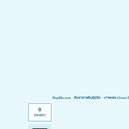
นวัตกรรมใหม่ ดูแลน้องหมาข้อเสื่อมให
Dogilike.com
>
ค้นหาสายพันธุ์สุนัข
>
เกรทเดน (Great 
ทุกคนข่าวดี! ตอนนี้มีนวัตกรรมใหม่ ที่ทำให้น้องหมา
0
SHARES