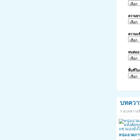
ความย
ความแข
ทนต่ออ
พื้นที่ใ
บทควา
รวมบทความที่
หนุ่มอวดภ
หลังตัดขน 