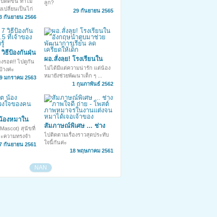
ไปตัดขน ทำไม
ลูก?
หมือนไก่
เปลี่ยนเป็นไก่
29 กันยายน 2565
3 กันยายน 2566
ิธีป้องกันฝุ่น
ผอ.สั่งลุย! โรงเรียนใน
จ้าของน้อง
งรอด!! ไปดูกัน
อังกฤษนำตูบมาช่วย
ไม่ได้มีแต่ความน่ารัก แต่น้อง
บ้างค่ะ
พัฒนาการเรียน ลด
หมายังช่วยพัฒนาเด็ก ๆ ...
9 มกราคม 2563
เครียดให้เด็ก
1 กุมภาพันธ์ 2562
น้องหมาใน
สัมภาษณ์พิเศษ ... ช่าง
ทั่วโลก
ascot) สุนัขที่
ภาพใจดี ถ่าย - โพสต์
ไปติดตามเรื่องราวสุดประทับ
และความทรงจำ
ภาพหมาจรในงานแต่งจน
ใจนี้กันค่ะ
กัน
7 กันยายน 2561
หมาได้เจอเจ้าของ
18 พฤษภาคม 2561
NAN