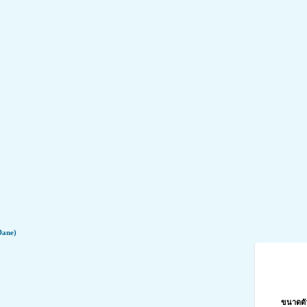
้กลับมาซ่าอีกครั้ง
Dane)
ค้นหาสุนัขจา
เป็นโรคข้อเสื่อมได้กลับมาซ่าอีกครั้ง
ขนาดตั