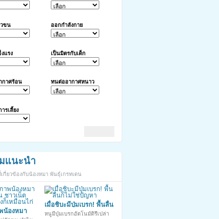
าวขน
ออกกำลังกาย
็งแรง
เป็นมิตรกับเด็ก
ากาศร้อน
ทนต่ออากาศหนาว
นการเลี้ยง
มแนะนำ
เกี่ยวข้องกับน้องหมา พันธุ์เกรทเดน
เมื่อชิบะมีปุ่มเบรก! พื้นลื่น
าพน้องหมา
ก็ไม่ใช่ปัญหา
หนูมีปุ่มเบรกอัตโนมัติรึเปล่า
ชาวเน็ตแซว