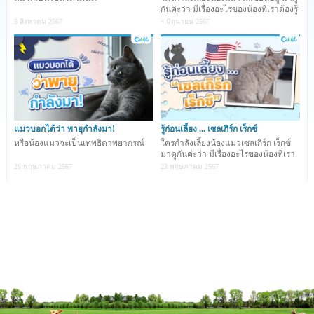
กันค่ะว่า มีเรื่องอะไรของน้องที่เราต้องรู้
ต้นกำเนิดของแมวพันธุ์บริติช ช็อตแฮร์ (British Shorthair)
บ้าง .
5 สิงหาคม 2567
4 มิถุนายน 2567
เชื่อกันว่าเป็นแมวท้องถิ่นสายพันธุ์ที่เก่าแก่ที่สุดของประเทศ
อังกฤษ มีข้อมูลจากตำนานเล่าว่าบรรพบุรุษของแมวพันธุ์นี้มา
จากแมวที่ชาวโรมันเอามาเลี้ยงเมื่อ 2 พันปีมาแล้ว ก่อนที่จะมี
คนนิยมเลี้ยงกันอย่างแพร่หลายทั้งในประเทศอังกฤษและ
ประเทศอื่น ๆ ในยุโรป แต่แมวสายพันธุ์นี้จะพบเห็นได้น้อยใน
แมวบอกได้ว่า พายุกำลังมา!
รู้ก่อนเลี้ยง ... เซลเกิร์ก เร็กซ์
อเมริกา
หรือน้องแมวจะเป็นเทพธิดาพยากรณ์
ใครกำลังเลี้ยงน้องแมวเซลเกิร์ก เร็กซ์
มาดูกันค่ะว่า มีเรื่องอะไรของน้องที่เรา
ต้องรู้บ
28 พฤษภาคม 2567
23 พฤษภาคม 2567
หลังจากนั้นราว ๆ ปี ค.ศ. 1980 แมวบริติช ช็อตแฮร์ ก็เป็นที่
ยอมรับมากขึ้นจากการประกวดโดย CFA ส่งผลให้มีการขยาย
พันธุ์ในอเมริกา ด้วยการสั่งนำเข้าจากประเทศอังกฤษ
ไอร์แลนด์ นิวซีแลนด์ และออสเตรเลีย ก่อนที่จะกลายเป็นแมว
ที่ได้รับการยอมรับจากสมาพันธ์แมวต่าง ๆ ทั่วโลก โดยอิง
มาตรฐานมาจาก GCCF (Governing Council of the Cat
Fancy) ของประเทศอังกฤษ