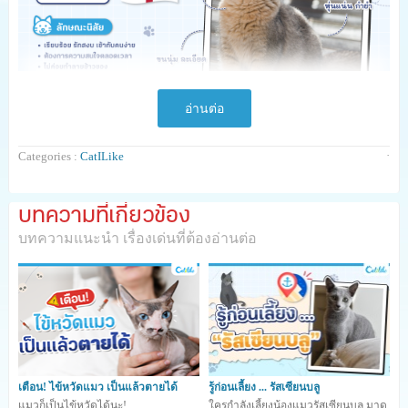
อ่านต่อ
·
Categories :
CatILike
บทความที่เกี่ยวข้อง
บทความแนะนำ เรื่องเด่นที่ต้องอ่านต่อ
> บริติช ช็อตแฮร์ เป็นน้องแมวพันธุ์เก่าแก่ที่สุดของ
เตือน! ไข้หวัดแมว เป็นแล้วตายได้
รู้ก่อนเลี้ยง ... รัสเซียนบลู
อังกฤษ
แมวก็เป็นไข้หวัดได้นะ!
ใครกำลังเลี้ยงน้องแมวรัสเซียนบลู มาดู