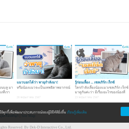
แมวบอกได้ว่า พายุกำลังมา!
รู้ก่อนเลี้ยง ... เซลเกิร์ก เร็กซ์
ียนบลู มา
หรือน้องแมวจะเป็นเทพธิดาพยากรณ์
ใครกำลังเลี้ยงน้องแมวเซลเกิร์ก เร็กซ์
องที่เรา
มาดูกันค่ะว่า มีเรื่องอะไรของน้องที่
เราต้องรู้บ
28 พฤษภาคม 2567
23 พฤษภาคม 2567
้คุกกี้เพื่อพัฒนาประสบการณ์ของผู้ใช้ให้ดียิ่งขึ้น
เรียนรู้เพิ่มเติม
มุมเรื่องสนุก
|
Site Map
ghts Reserved. By Dek-D Interactive Co., Ltd.