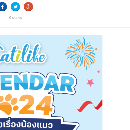
0
shares