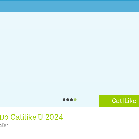
CatILike
แมว Catilike ปี 2024
่วโลก