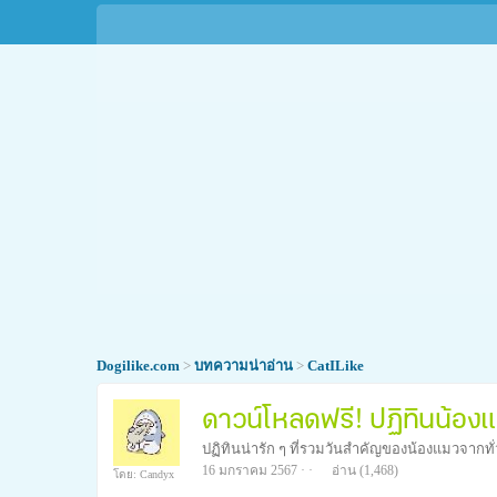
Dogilike.com
>
บทความน่าอ่าน
>
CatILike
ดาวน์โหลดฟรี! ปฏิทินน้อง
ปฏิทินน่ารัก ๆ ที่รวมวันสำคัญของน้องแมวจากทั
16 มกราคม 2567 · ·
อ่าน
(1,468)
โดย: Candyx