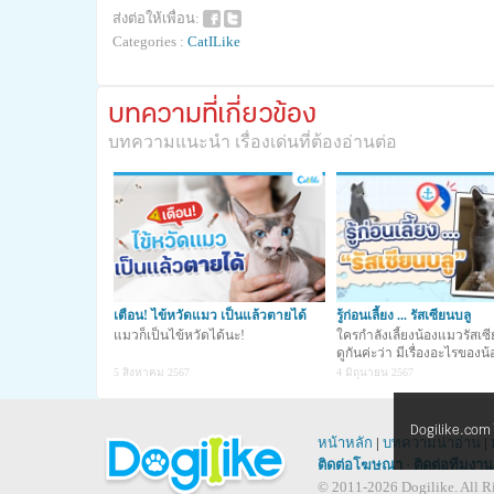
ส่งต่อให้เพื่อน:
Categories :
CatILike
บทความที่เกี่ยวข้อง
บทความแนะนำ เรื่องเด่นที่ต้องอ่านต่อ
เตือน! ไข้หวัดแมว เป็นแล้วตายได้
รู้ก่อนเลี้ยง ... รัสเซียนบลู
แมวก็เป็นไข้หวัดได้นะ!
ใครกำลังเลี้ยงน้องแมวรัสเซ
ดูกันค่ะว่า มีเรื่องอะไรของน้
ต้องรู้บ้าง .
5 สิงหาคม 2567
4 มิถุนายน 2567
Dogilike.com ใช
หน้าหลัก
|
บทความน่าอ่าน
|
ติดต่อโฆษณา
·
ติดต่อทีมงาน
© 2011-2026 Dogilike. All Ri