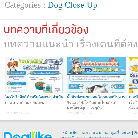
ส่วนตัวคิดว่าน่าจะเป็น 2 สาเหตุแร
Categories :
Dog Close-Up
เมารถให้รีบหยุดรถทันที แล้วพาน้องหม
น้องหมาหยุดอาเจียน ให้น้องหมากินน้
อาหารเพราะอาจทำให้น้องหมาอาเจียนได
พบคุณหมอนะครับ
บทความที่เกี่ยวข้อง
วิธีในภาพใช้กับแมวได้ไหมคะ ?
บทความแนะนำ เรื่องเด่นที่ต้อง
น้องแมวก็ใช้ได้เช่นกันครับ
น้องหมาชอบเกาจนเป็นแผลใหญ่เป็นตอ
อย่างไรบ้างคะ เพราะเปิดพัดลมให้ตลอด
โรคผิวหนังที่สัมพันธ์กับฤดูกาล ก็
อากาศ (atopy) เกิดจากการได้รับสารก
ในอากาศหรือสิ่งแวดล้อมเข้าไป นอกจา
โพรไบโอติกส์ สำหรับน้องหมา จำเป็น
น้ำมันปลาแซลมอน ไอเทมสุดปัง ควร
เกสรผ
ผ่านผิวหนังหรือการกินเข้าไปด้วย ซึ่งสา
แค่ไหนน
ตามไปหาคำตอบกันเลยค่ะ
มีติดบ้าน
กินแล้วดียังไง กินแบบไหนถึงได้
แล้ว
เม็ดจ
ประโยชน์สุด ๆ ไปดูกัน
น้องห
ก็มีมากมายหลายอย่าง เช่น ละอองเกสร
7 พฤศจิกายน 2566
7 พฤศจิกายน 2566
4 ตุล
ของเชื้อรา สะเก็ดผิวหนังของคนและสั
อาการคัน โดยเฉพาะบริเวณฝ่าเท้า อุ
ใบหู รักแร้ และหน้าท้อง ตลอดจนแสดงอ
รอยแดง ขนร่วง มีสะเก็ด รังแค ผิวหนั
หน้าหลัก
|
บทความน่าอ่าน
|
มุมเรื่องสนุก
|
Si
เชื้อแทรกซ้อน ก็อาจจะพบผิวหนังมันเยิ้ม