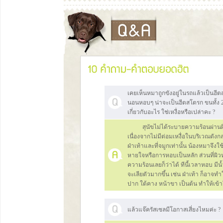
เคยเห็นหมาถูกขังอยู่ในรถแล้วเป็นฮ
นอนหอบๆ น่าจะเป็นฮีตสโตรก ขนทั้ง 2
เกี่ยวกับอะไร ใช่เหงื่อหรือเปล่าคะ ?
สุนัขไม่ได้ระบายความร้อนผ่านผิ
เนื่องจากไม่มีต่อมเหงื่อในบริเวณดังก
ฝ่าเท้าและที่จมูกเท่านั้น น้องหมาจ
หายใจหรือการหอบเป็นหลัก ส่วนที่ผิว
ความร้อนเลยก็ว่าได้ ทีนี้เวลาหอบ 
จะเลียตัวมากขึ้น เช่น ฝ่าเท้า ก็อาจ
ปาก ใต้คาง หน้าขา เป็นต้น ทำให้เข้าใ
แล้วแจ๊ครัสเซลมีโอกาสเสี่ยงไหมค่ะ ?