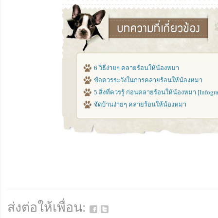
ได้ครับ จะเอาผ้าปูรองด้วยก็ดีครับ ป
จัดโดยตรงครับ
น้องเลือดกำเดาไหลค่ะ โกลเด้นฯ ค่ะ ไ
?
ก่อนอื่นตอนนี้เลือดหยุดหรือยังครั
6 วิธีง่ายๆ คลายร้อนให้น้องหมา
โดยจับน้องหมาเงยหน้า เอาผ้าห่อน้ำแข
ข้อควรระวังในการคลายร้อนให้น้องหมา
เลือดยังไม่หยุดให้พาไปพบหมอครับ ทีนี
5 สิ่งที่ควรรู้ ก่อนคลายร้อนให้น้องหมา [Infogr
อากาศร้อนก็มีส่วนครับ แต่ความเจ็บป่วย
กระแทก มีแผลในจมูก ปัญหาระบบเลือด
จัดบ้านง่ายๆ คลายร้อนให้น้องหมา
เม็ดเลือด ปัญหาภูมิคุ้มกันทำลายตัวเ
ครับ โดยเราสามารถแยกได้เบื้องต้นว่า
ไหล 1 ข้างปัญหาก็อาจอยู่แถว ๆ บริเว
เป็นโรคทางระบบครับ
เวลาน้องหมาขึ้นรถยนต์ เป็นอาการนี้ค
เย็นค่ะแต่ก้อหายใจแรงและลิ้นแดง ?
เจ้าของต้องแยกให้ได้นะครับว่าน้
หรือฮีทสโตรกครับ ลองดูว่าใช่อาการ
ส่งต่อให้เพื่อน:
เฉพาะอุณหภูมิร่างกายที่สูงจัด ซึ่งถ้าเ