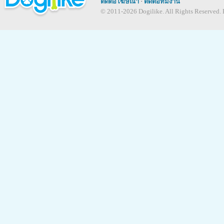
ติดต่อโฆษณา
·
ติดต่อทีมงาน
อักเสบ ริมฝีปากอักเสบ (cheilitis) แล
© 2011-2026 Dogilike. All Rights Reserved. B
มาได้ ถ้ายังไงอยากให้พาสุนัขไปตรวจ
น้องหมานอนซึมทั้งวันเลย สงสัยจะเป็น
น้องหมาซึม เป็นอาการที่ไม่จำเ
เป็นโรคอื่น ๆ ก็ได้ครับ ถ้าสุนัขซึม เร
อาการป่วยอื่น ๆ ร่วมด้วย แนะนำให
ถ้าน้องหมาเบื่ออาหาร เกี่ยวกับหน้าร้
อาหารเลยคะ ?
อากาศร้อนอาจมีผลต่อพฤติกรรมน้อ
เบื่ออาหารหรือซึมยาวนาน จนเล่นไม่กิ
ได้รับอย่างเพียงพออย่าให้ขาด อนึ่ง
กินอาหารลดลง แต่จะกินน้ำมากขึ้นแทน
อุจจาระเหลวมากกว่าที่ควรได้ครับ