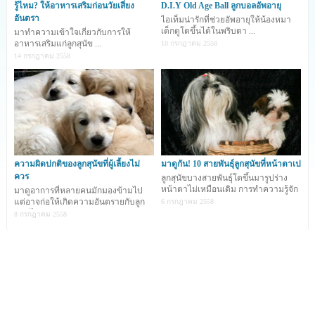
รู้ไหม? ให้อาหารเสริมก่อนวัยเสี่ยง
D.I.Y Old Age Ball ลูกบอลอัพอายุ
เอ็นดู มีเสน่ห์เฉพาะสายพันธุ์ที่ต่างกันไป และด้วยความไร้เดียงสาตามแบ
อันตรา
ไอเท็มน่ารักที่ช่วยอัพอายุให้น้องหมา
ค่ะ ที่ทำให้คนรักสุนัขอย่างเรา ๆ ตกหลุมรักพวกเขาได้ไม่ยากเลย
เด็กดูโตขึ้นได้ในพริบตา ...
มาทำความเข้าใจเกี่ยวกับการให้
อาหารเสริมแก่ลูกสุนัข ...
10 กรกฎาคม 2558
... และวันนี้
Dog
i
like
ขอเอาใจเพื่อน ๆ ด็อกเลิฟเวอร์ด้วยภาพสุดน่ารั
14 กรกฎาคม 2558
สายพันธุ์ในช่วงแรกเกิดค่ะ ไปดูกันว่าพวกเขาจะ so cute กันแค่ไหน อิอิ
ความผิดปกติของลูกสุนัขที่ผู้เลี้ยงไม่
มาดูกัน! 10 สายพันธุ์ลูกสุนัขที่หน้าตาเป
ควร
ลูกสุนัขบางสายพันธุ์โตขึ้นมารูปร่าง
หน้าตาไม่เหมือนเดิม การทำความรู้จัก
มาดูอาการที่หลายคนมักมองข้ามไป
และศึกษาสายพันธ
แต่อาจก่อให้เกิดความอันตรายกับลูก
6 กรกฎาคม 2558
สุนัขได้
8 กรกฎาคม 2558