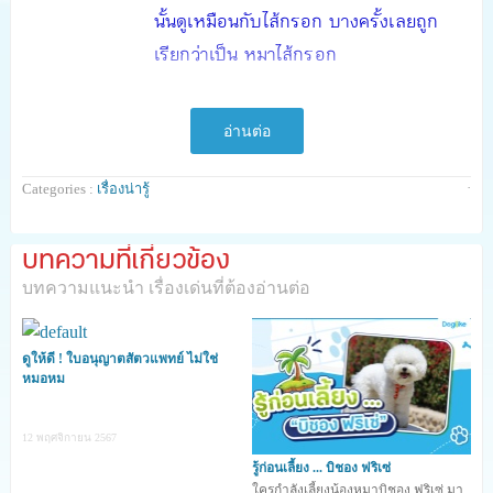
นั้นดูเหมือนกับไส้กรอก บางครั้งเลยถูก
เรียกว่าเป็น หมาไส้กรอก
คอร์กี้ มีลำตัวขนาดกลาง ลำตัวล่ำ ช่วงขา
อ่านต่อ
สั้น ส่วนหัวคล้ายกับสุนัขจิ้งจอก ใบหูตั้งชัน
มีขนทั้งสีแดง สีชา น้ำตาลอ่อน น้ำตาลแดง
·
Categories :
เรื่องน่ารู้
และสีดำ หางสั้น ชอบอยู่ในพื้นที่เล็ก ๆ
บทความที่เกี่ยวข้อง
ซีลีแฮม เทอร์เลีย มีลักษณะเป็นสุนัขขาสั้น
บทความแนะนำ เรื่องเด่นที่ต้องอ่านต่อ
ลำตัวยาว เตี้ย เหมาะสำหรับไว้ล่าสัตว์ที่ต้อง
ขุดรูหรือขุดโพรง ปัจจุบันนิยมเลี้ยงไว้เป็น
ดูให้ดี ! ใบอนุญาตสัตวแพทย์ ไม่ใช่
น้องหมาประจำบ้าน
หมอหม
____________________________________
12 พฤศจิกายน 2567
_____________________________
รู้ก่อนเลี้ยง ... บิชอง ฟริเซ่
ใครกำลังเลี้ยงน้องหมาบิชอง ฟริเซ่ มา