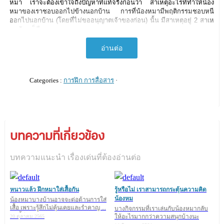
หมา เราจะต้องเข้าใจถึงปัญหาที่แท้จริงก่อนว่า สาเหตุอะไรที่ทำให้น้อง
หมาของเราชอบออกไปข้างนอกบ้าน การที่น้องหมามีพฤติกรรมชอบหนี
ออกไปนอกบ้าน (โดยที่ไม่ขออนุญาตเจ้าของก่อน) นั้น มีสาเหตุอยู่ 2 สาเห
ตุหลักๆ ก็คือ
อ่านต่อ
1. น้องหมาของคุณอาจจะกำลังเป็น "โรคเหงา"
Categories :
การฝึก การสื่อสาร
·
คนอย่างเรายังเหงาได้ แล้วทำไมน้องหมาจะเหงาไม่ได้ล่ะคะ ... โดย
ธรรมชาติแล้วสุนัขเป็นสัตว์สังคม ถ้าหากเป็นสุนัขป่าก็จะอาศัยอยู่รวมกัน
เป็นฝูง แต่ถ้าเป็นสุนัขบ้านเขาก็จะคือว่าสมาชิกในครอบครัวก็คือสมาชิกใน
ฝูงของเขาเช่นกัน
บทความที่เกี่ยวข้อง
น้องหมาที่สนิทกับเจ้าของหรือสมาชิกในครอบครัวมากๆ จะเกิดอาการ
เครียดละเหงาเมื่อถูกปล่อยให้อยู่เพียงลำพัง โดยเขาแสดงออกด้วยการเห่า
บทความแนะนำ เรื่องเด่นที่ต้องอ่านต่อ
ขุด กัดแทะ ถ่ายเรี่ยราด และพยายามทำลายข้าวของในบ้าน หรือพยายาม
ที่จะออกไปนอกพื้นที่ที่เราได้จำกัดขอบเขตไว้ เช่น พยายามมุดรั้วออกไป
ข้างนอกบ้าน หรือแทะประตูบ้าน
หนาวแล้ว ฝึกหมาใส่เสื้อกัน
รู้หรือไม่ เราสามารถกระตุ้นความคิด
เจ้าของเห็นพฤติกรรมแบบนี้ของน้องหมาแล้วก็อย่าเพิ่งโกรธเขานะคะ
น้องหม
น้องหมาบางบ้านอาจจะต่อต้านการใส่
เพราะที่เขาทำไปเขาก็ไม่ได้มีเจตนาจะแกล้งหรอกค่ะ เพียงแต่ทำไปเพื่อ
เสื้อ เพราะรู้สึกไม่คุ้นเคยและรำคาญ ...
บางกิจกรรมที่เราเล่นกับน้องหมากลับ
ระบายความเครียดและความรู้สึกไม่สบายใจที่ต้องอยู่เพียงลำพังก็แค่นั้นเอง
วันนี้มีเทคนิ
ให้อะไรมากกว่าความสนุกบ้างนะ
20 ตุลาคม 2565
><