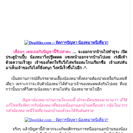
เพื่อนๆ เคยเจอกับปัญหานี้รึเปล่าคะ
... จะออกจากบ้านไปทำธุระ เปิด
ประตูบ้านปั๊บ น้องหมาวิ่งปรู๊ดดดด แซงหน้าออกจากบ้านไปเลย เร่งฝีเท้า
ด้วยความเร็วสูง เจ้าของก็ตกใจรีบวิ่งไล่พร้อมตะโกนเรียกชื่อ เจ้าแสบหัน
มาเห็นเจ้าของวิ่งไล่ก็ยิ่งสนุก วิ่งหนีเร็วขึ้นไปอีก -*-
เป็นสถานการณ์ที่บรรดาคนเลี้ยงน้องหมาทั้งหลายต้องปาดเหงื่อกันเลยที
เดียว เพราะกว่าจะจับตัวน้องหมาได้ทำเอาเจ้าของหมดพลังกันไปเลย ทีแย่
กว่านั้นบางทีวิ่งตามน้องหมา ตามไม่ทัน น้องหมาหายไปอีก
... ปัญหาน้องหมาป่วนกวนใจแบบนี้ มักจะมีคนชอบมาถามว่า มีวิธี
แก้ไขหรือจัดการกับน้องหมาที่ชอบหนีออกนอกบ้านหรือเปล่า กลุ้มใจมากๆ
กลัวน้องหมาหนีไปเที่ยวนอกบ้านแล้วจะได้รับอันตราย
จริงๆ แล้วปัญหานี้ถ้าหากจะแก้พฤติกรรมการหนีออกนอกบ้านของน้อง