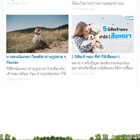
วันนี้มีเทคนิ
ให้อะไรมากกว่าความสนุกบ้างนะ
20 ตุลาคม 2565
14 มิถุนายน 2564
ลักษณะนิสัยของสุนัขพันธุ์บางแก้ว
มาสอนน้องหมาโพสต์ท่าถ่ายรูปสวย ๆ
5 นิสัยเจ้าของ ที่ทำให้เสียหมา!
กันเถอะ
หลาย ๆ ครั้งปัญหาพฤติกรรมของน้อง
หมามักเกิดขึ้นจากนิสัยและวิธีการเลี้ยง
วิธีฝึกน้องหมาถ่ายรูปเวลาไปเที่ยวกับ
ของเจ้าของ การท
เจ้าของ พร้อม Tips ถ่ายรูปน้องหมาให้
23 ธันวาคม 2564
ออกมาน่ารัก
14 มิถุนายน 2564