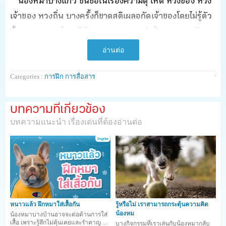
น้องหมาบางแก้ว ขึ้นชื่อในเรื่องความดุ โหด หวงของ หวง
เจ้าของ หวงถิ่น บางครั้งก็ขาดสติเผลอกัดเจ้าของโดยไม่รู้ตัว
น้องหมาบางแก้วจะมีสัญชาตญาณการปกป้องและเอาตัว
รอดของพวกเขาสูงมาก พริกเคยเลี้ยงบางแก้วมาก่อน เคย
อ่านต่อ
โดนแว้งกัดอยู่ครั้งหนึ่งตอนพยายามจับห้ามไม่ให้น้องหมา
บางแก้วไปกัดกับน้องหมาข้ามถิ่นที่มาหาเรื่องถึงหน้ารั้วบ้าน
·
Categories :
การฝึก การสื่อสาร
โชคดีที่เป็นเพียงรอยฟัน บวมช้ำที่ขาเล็กน้อย แต่ความดุของ
น้องหมาบางแก้วก็ไม่ได้มีอยู่ตลอดเวลานะคะ เพราะเมื่อพวก
บทความที่เกี่ยวข้อง
เขาได้สติ รู้ตัวว่าพลั้งเผลอมากัดเรา เขาก็จะทำการง้อเดินมา
บทความแนะนำ เรื่องเด่นที่ต้องอ่านต่อ
ออดอ้อนเป็นการใหญ่เลยล่ะค่ะ
อย่างไรก็ตาม นิสัยขี้หวงไปเสียทุกเรื่องเหตุนี้เองที่มักนำไปสู่
ปัญหาใหญ่ลุกลามบานปลายกลายเป็นพฤติกรรมก้าวร้าวที่
จัดการไม่ได้ ด้วยเหตุนี้เอง ... เราจึงต้องรีบจัดการปราบนิสัย
หนาวแล้ว ฝึกหมาใส่เสื้อกัน
รู้หรือไม่ เราสามารถกระตุ้นความคิด
ขี้หวงกันเสียตั้งแต่ต้นลม ^^
น้องหม
น้องหมาบางบ้านอาจจะต่อต้านการใส่
เสื้อ เพราะรู้สึกไม่คุ้นเคยและรำคาญ ...
บางกิจกรรมที่เราเล่นกับน้องหมากลับ