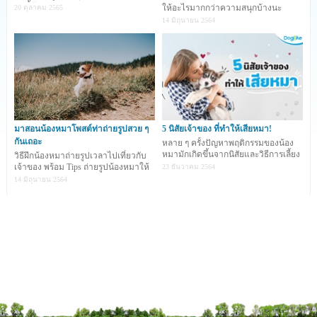
และด้วยสาเหตุนี้เอง จึงทำให้เราควรฝึกสุนัขตั้งแต่ยัง
วันนี้มีเทคนิ
ให้อะไรมากกว่าความสนุกบ้างนะ
20 ตุลาคม 2565
เป็นลูกสุนัขอยู่(ควรเริ่มฝึกตั้งแต่สุนัขอายุ
1-2
เดือน) เพราะ
14 มิถุนายน 2564
เขาจะสามารถจดจำได้ง่าย สำหรับผู้เลี้ยงที่ไม่ต้องการให้
สุนัขขับถ่ายเลอะเทอะภายในบ้าน
การฝึกก็สามารถเริ่มได้
ง่ายๆ จากการที่เราจะต้องนำลูกสุนัขออกไปขับถ่าย(ทั้ง
หนักและเบา) ข้างนอกบ่อยๆ โดยให้ผู้เลี้ยงพาลูกสุนัขออก
ไปขับถ่ายข้างนอกทันทีหลังจากตื่นนอน หลังการเล่น และ
หลังการกินอาหาร
15 - 30
นาที
มาสอนน้องหมาโพสต์ท่าถ่ายรูปสวย ๆ
5 นิสัยเจ้าของ ที่ทำให้เสียหมา!
เวลาทีพาลูกสุนัขออกไปขับถ่าย เราควรให้เวลาเขาได้
กันเถอะ
หลาย ๆ ครั้งปัญหาพฤติกรรมของน้อง
ดมและสำรวจพื้นที่ หรือสถานที่ขับถ่าย โดยเราอาจใช้ห
หมามักเกิดขึ้นจากนิสัยและวิธีการเลี้ยง
วิธีฝึกน้องหมาถ่ายรูปเวลาไปเที่ยวกับ
สายจูงจับไว้เพื่อคอยควบคุมไม่ให้ลูกสุนัขเลือกสถานที่ขับ
ของเจ้าของ การท
เจ้าของ พร้อม Tips ถ่ายรูปน้องหมาให้
23 ธันวาคม 2564
ออกมาน่ารัก
14 มิถุนายน 2564
ถ่ายซ้ำกับสุนัขตัวอื่น เพราะ
การถ่ายซ้ำกับสุนัขตัวอื่นอาจ
ทำให้ลูกสุนัขติดพยาธิลำไส้ หรือโรคติดต่อื่นๆ ได้