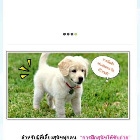
สำหรับผู้ที่เลี้ยงสุนัขทุกคน
"การฝึกสุนัขให้ขับถ่าย"