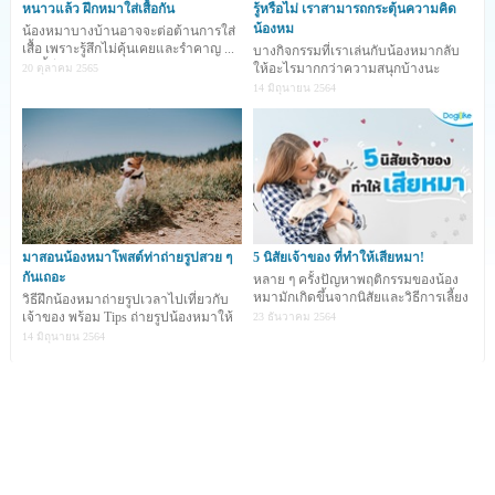
หนาวแล้ว ฝึกหมาใส่เสื้อกัน
รู้หรือไม่ เราสามารถกระตุ้นความคิด
น้องหม
น้องหมาบางบ้านอาจจะต่อต้านการใส่
เสื้อ เพราะรู้สึกไม่คุ้นเคยและรำคาญ ...
บางกิจกรรมที่เราเล่นกับน้องหมากลับ
วันนี้มีเทคนิ
ให้อะไรมากกว่าความสนุกบ้างนะ
20 ตุลาคม 2565
14 มิถุนายน 2564
มาสอนน้องหมาโพสต์ท่าถ่ายรูปสวย ๆ
5 นิสัยเจ้าของ ที่ทำให้เสียหมา!
กันเถอะ
หลาย ๆ ครั้งปัญหาพฤติกรรมของน้อง
หมามักเกิดขึ้นจากนิสัยและวิธีการเลี้ยง
วิธีฝึกน้องหมาถ่ายรูปเวลาไปเที่ยวกับ
ของเจ้าของ การท
เจ้าของ พร้อม Tips ถ่ายรูปน้องหมาให้
23 ธันวาคม 2564
ออกมาน่ารัก
14 มิถุนายน 2564
... คุณ
YASUTO
คือช่างภาพชาวญี่ปุ่น ที่ตอนนี้ผลงานการ
ถ่ายภาพของเขากำลังโด่งดังมาก ๆ ในโลกออนไลน์ โดยหนึ่ง