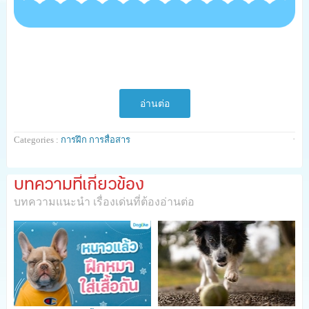
เพื่อน ๆ เคยสังเกตไหมคะ เวลาเราเล่น หรือพูดคุยทักทาย
น้องหมา บางทีพวกเขาก็จะแสดงอาการ “ถอนหายใจใส่” …
อ่านต่อ
การแสดงออกแบบนี้หมายถึงอะไร น้องหมากำลังต้องการ
·
Categories :
การฝึก การสื่อสาร
สื่อสารอะไรกับเรา หรือว่าเขาจะกำลังรำคาญเราอยู่นะ วันนี้ด็
อกไอไลค์จะพาทุกคนไปหาคำตอบกันค่ะว่า การถอนหายใจ
บทความที่เกี่ยวข้อง
ของน้องหมาหมายความว่าอะไรกันแน่
บทความแนะนำ เรื่องเด่นที่ต้องอ่านต่อ