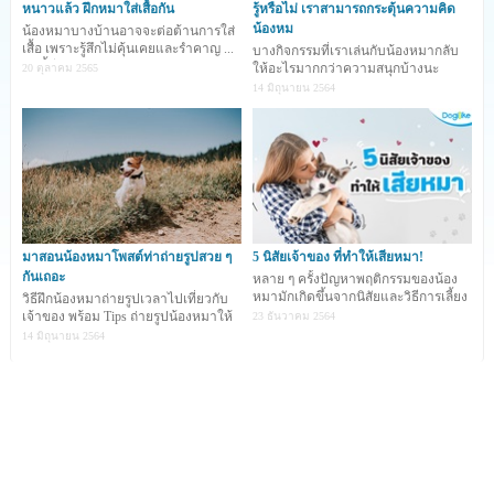
หนาวแล้ว ฝึกหมาใส่เสื้อกัน
รู้หรือไม่ เราสามารถกระตุ้นความคิด
น้องหม
น้องหมาบางบ้านอาจจะต่อต้านการใส่
เสื้อ เพราะรู้สึกไม่คุ้นเคยและรำคาญ ...
บางกิจกรรมที่เราเล่นกับน้องหมากลับ
วันนี้มีเทคนิ
ให้อะไรมากกว่าความสนุกบ้างนะ
20 ตุลาคม 2565
14 มิถุนายน 2564
มาสอนน้องหมาโพสต์ท่าถ่ายรูปสวย ๆ
5 นิสัยเจ้าของ ที่ทำให้เสียหมา!
กันเถอะ
หลาย ๆ ครั้งปัญหาพฤติกรรมของน้อง
หมามักเกิดขึ้นจากนิสัยและวิธีการเลี้ยง
วิธีฝึกน้องหมาถ่ายรูปเวลาไปเที่ยวกับ
ของเจ้าของ การท
เจ้าของ พร้อม Tips ถ่ายรูปน้องหมาให้
23 ธันวาคม 2564
ออกมาน่ารัก
14 มิถุนายน 2564
>>
น้องหมาถอนหายใจ=รำคาญ?
เชื่อว่าเหล่าบรรดาทาสน้องหมาจะต้องเคยเจอกับเหตุการณ์
แบบนี้ น้องหมามักแสดงท่าทีคล้ายกับรำคาญหรือเบื่อหน่าย