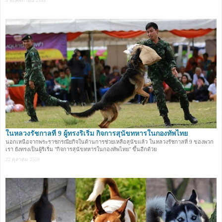
3 พฤศจิกายน 2559
ในหลวงรัชกาลที่ 9 ผู้ทรงริเริ่ม กิจการสุนัขทหารในกองทัพไทย
นอกเหนือจากพระราชกรณียกิจในด้านการช่วยเหลือสุนัขแล้ว ในหลวงรัชกาลที่ 9 ของพวก
เรา ยังทรงเป็นผู้ริเริ่ม "กิจการสุนัขทหารในกองทัพไทย" ขึ้นอีกด้วย
22 ตุลาคม 2559