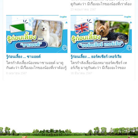
ดูกันค่ะว่า มีเรื่องอะไรของน้องที่เราต้อง
ผสมกันและได้ตั้งชื่อน้องหมาที่ผสมออกมาว่า เฟรนช์ บูลด็อก
รู้บ้าง
23 พฤษภาคม 2567
(French bulldog) โดยคำว่า French หมายถึงประเทศ
ฝรั่งเศส ถือเป็นแหล่งกำเนิดของเฟรนช์ บูลด็อกแต่เนื่องจาก
คนในสหรัฐอเมริกา และประเทศอังกฤษ มักนิยมเลี้ยงสุนัข
พันธุ์เฟรนช์ บูลด็อกทำให้ในต่อมาถูกนิมยมเรียกน้องหมาพันธุ์
นี้ว่า "เฟรนช์ชี่"
รู้ก่อนเลี้ยง ... ซามอยด์
รู้ก่อนเลี้ยง ... ยอร์คเชียร์ เทอร์เรีย
ใครกำลังเลี้ยงน้องหมาซามอยด์ มาดู
ใครกำลังเลี้ยงน้องหมายอร์คเชียร์ เท
กันค่ะว่า มีเรื่องอะไรของน้องที่เราต้องรู้
อร์เรีย มาดูกันค่ะว่า มีเรื่องอะไรของ
2. เฟรนช์ บูลด็อก มีสีและมาร์กกิ้ง ที่หลากหลายมาก
บ้าง ...
น้องที่เราต้อ
8 เมษายน 2567
18 มีนาคม 2567
ๆ
เช่น สีครีม (Cream), สีลายเสือ (Brindle), สีดำ (Black), สี
ขาว (White), สีแดง (Red), สีน้ำตาลแกมเหลือง (Fawn),
และสีฟ้า (Blue) เป็นต้น
3. เฟรนช์ บูลด็อก เป็นน้องหมาที่ต้องออกกำลังกาย
อย่างเหมาะสม