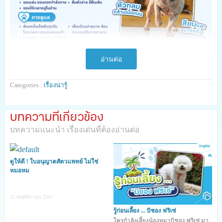
อ่านต่อ
·
Categories :
เรื่องน่ารู้
บทความที่เกี่ยวข้อง
บทความแนะนำ เรื่องเด่นที่ต้องอ่านต่อ
ดูให้ดี ! ใบอนุญาตสัตวแพทย์ ไม่ใช่
หมอหม
1. เฟรนช์ บูลด็อก เป็นน้องหมาที่เกิดจากการผสม
12 พฤศจิกายน 2567
พันธุ์ของ อิงลิช บูลด็อก และ บอสตัน เทอร์เรีย
รู้ก่อนเลี้ยง ... บิชอง ฟริเซ่
ผู้พัฒนาสายพันธุ์ได้นำอิงลิช บูลด็อก และบอสตัน เทอร์เรีย
ใครกำลังเลี้ยงน้องหมาบิชอง ฟริเซ่ มา