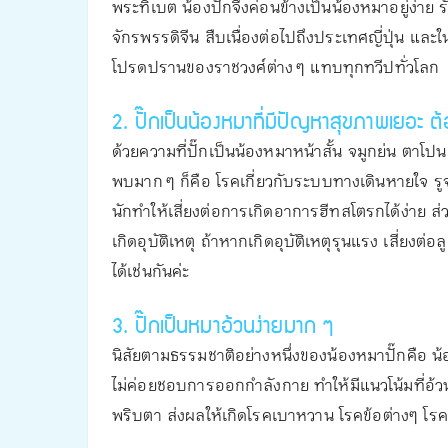
พระทิเบต น้องปั๊กจึงค่อนข้างเป็นน้องหมาอยู่ง่าย 
จักรพรรดิจีน สืบเนื่องต่อไปถึงประเทศญี่ปุ่น และใน
โปรดปรานของราชวงศ์ต่าง ๆ แทบทุกทวีปทั่วโลก
2. ปั๊กเป็นน้องหมาที่มีปัญหาสุขภาพเยอะ ต้
ด้วยความที่ปั๊กเป็นน้องหมาหน้าสั้น จมูกย่น ตาโปน 
พบมาก ๆ ก็คือ โรคเกี่ยวกับระบบทางเดินหายใจ รู
นักทำให้เสี่ยงต่อการเกิดอาการฮีทสโตรกได้ง่าย ส่
เกิดอุบัติเหตุ ถ้าหากเกิดอุบัติเหตุรุนแรง เสี่ยงต่
ได้เช่นกันค่ะ
3. ปั๊กเป็นหมาอ้วนง่ายมาก ๆ
นิสัยตามธรรมชาติอย่างหนึ่งของน้องหมาปั๊กคือ น้อ
ไม่ค่อยชอบการออกกำลังกาย ทำให้มีแนวโน้มที่อ้วน
พริบตา ส่งผลให้เกิดโรคเบาหวาน โรคข้อต่างๆ โรคห