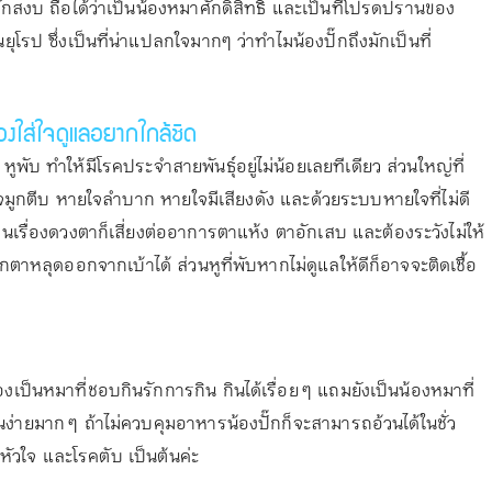
รักสงบ ถือได้ว่าเป็นน้องหมาศักดิ์สิทธิ์ และเป็นที่โปรดปรานของ
ยุโรป ซึ่งเป็นที่น่าแปลกใจมากๆ ว่าทำไมน้องปั๊กถึงมักเป็นที่
องใส่ใจดูแลอยากใกล้ชิด
หูพับ ทำให้มีโรคประจำสายพันธุ์อยู่ไม่น้อยเลยทีเดียว ส่วนใหญ่ที่
จมูกตีบ หายใจลำบาก หายใจมีเสียงดัง และด้วยระบบหายใจที่ไม่ดี
วนเรื่องดวงตาก็เสี่ยงต่ออาการตาแห้ง ตาอักเสบ และต้องระวังไม่ให้
อลูกตาหลุดออกจากเบ้าได้ ส่วนหูที่พับหากไม่ดูแลให้ดีก็อาจจะติดเชื้อ
งเป็นหมาที่ชอบกินรักการกิน กินได้เรื่อย ๆ แถมยังเป็นน้องหมาที่
ง่ายมาก ๆ ถ้าไม่ควบคุมอาหารน้องปั๊กก็จะสามารถอ้วนได้ในชั่ว
ัวใจ และโรคตับ เป็นต้นค่ะ