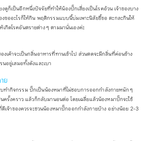
ก็เป็นอีกหนึ่งปัจจัยที่ทำให้น้องปั๊กเสี่ยงเป็นโรคอ้วน เจ้าของบาง
ขออะไรก็ให้กิน พฤติกรรมแบบนี้บ่มเพาะนิสัยขี้ขอ ตะกละกินให้
ห้เกิดโรคอันตรายต่าง ๆ ตามมานั่นเองค่ะ
อของเค้าจะเป็นกลิ่นอาหารที่ทานเข้าไป ส่วนตดจะมีกลิ่นที่ค่อนข้าง
รนอยู่เสมอทั้งดังและเบา
กาย
อยชอบทำกิจกรรม ปั๊กเป็นน้องหมาที่ไม่ชอบการออกกำลังกายหนัก ๆ
ป็นครั้งคราว แล้วก็กลับมานอนต่อ โดยเฉลี่ยแล้วน้องหมาปั๊กจะใช้
พที่ดีเจ้าของควรจะชวนน้องหมาปั๊กออกกำลังกายบ้าง อย่างน้อย 2-3