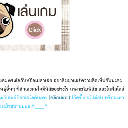
างคะ ตรงใจกันหรือเปล่าเอ่ย อย่าลืมมาแชร์ความคิดเห็นกันนะคะ
ธุ์อื่นๆ ที่ตัวเองสนใจมีนิสัยอย่างไร เหมาะกับนิสัย และไลฟ์สไตล์
งเว็บไซต์ด็อกไอไลค์นะคะ
(คลิกเลย!!)
ไว้ครั้งต่อไปต่อไปพริกจะหา
าไปก่อนบ้ายบายยยย ^___^