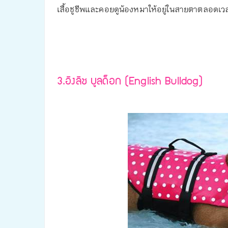
เสื้อชูชีพและคอยดูน้องหมาให้อยู่ในสายตาตลอดเ
3.อิงลิช บูลด็อก (English Bulldog)