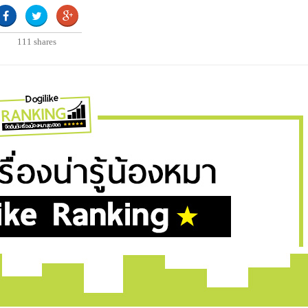
111
shares