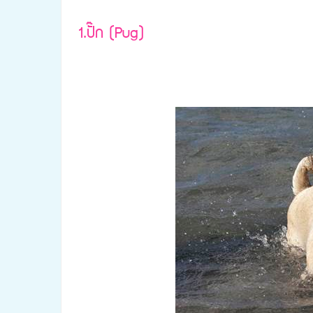
1.ปั๊ก (Pug
)