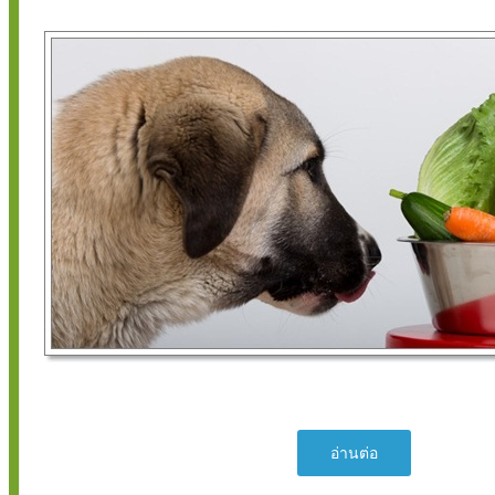
แม้การรักษาสัตว์ในปัจจุบันจะมุ้งเน้นการรักษาตามการแพทย์แผนตะวันตก 
อย่างของทางตะวันตกนั้น ก็ผลิตมาจากพืชหรือส่วนประกอบของพืช เช่น มอ
อ่านต่อ
โทรปีนจากดอกต้นลำโพง ควินินจากต้นควินิน เป็นต้น จึงไม่แปลกที่จะเห็นนั
สนใจศึกษาสารออกฤทธิ์สำคัญที่มีในพืชสมุนไพร เผื่อว่าจะนำมาใช้เป็นยาห