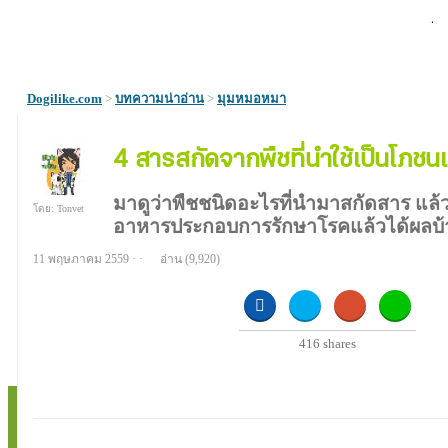
Dogilike.com
>
บทความน่าอ่าน
>
มุมหมอหมา
4 สารสกัดจากพืชที่นำใช้เป็นโภชนเ
สุนัข...แล้วได้ผล
มาดูว่าพืชชนิดอะไรที่นำมาสกัดสาร แล้ว
โดย: Tonvet
อาหารประกอบการรักษาโรคแล้วได้ผลบ้
11 พฤษภาคม 2559 · ·
อ่าน
(9,920)
416
shares