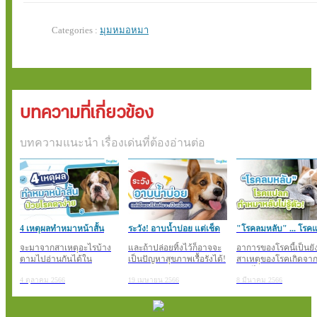
Categories :
มุมหมอหมา
แนวคิด
โภชนเภสัช (nutraceutical) หรือสารเสริมอาหารประกอบการรัก
ทั้งในคนและในสัตว์ ปัจจุบันมีงานการศึกษามากมายถึงผลประโยชน์ในด้านต่
จากพืช และมีการนำมาใช้ในน้องหมาจริง ๆ บ้างแล้ว เรามาดูกันครับว่า มีสา
แล้วได้ผลบ้าง...
บทความที่เกี่ยวข้อง
บทความแนะนำ เรื่องเด่นที่ต้องอ่านต่อ
4 เหตุผลทำหมาหน้าสั้น
ระวัง! อาบน้ำบ่อย แต่เช็ด
"โรคลมหลับ" ... โรค
ป่วยโรคตาง่าย
ขนไม่แห้งจะเป็น
ทำหมาหลับไม่รู้ตั
จะมาจากสาเหตุอะไรบ้าง
และถ้าปล่อยทิ้งไว้ก็อาจจะ
อาการของโรคนี้เป็นยั
ตามไปอ่านกันได้ใน
เป็นปัญหาสุขภาพเรื้อรังได้!
สาเหตุของโรคเกิดจา
บทความค่ะ
ตามไปอ่านกันค่ะ
4 ตุลาคม 2566
19 เมษายน 2566
8 มีนาคม 2566