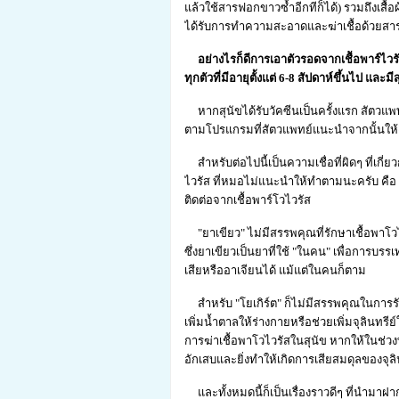
แล้วใช้สารฟอกขาวซ้ำอีกทีก็ได้) รวมถึงเสื้อผ
ได้รับการทำความสะอาดและฆ่าเชื้อด้วยสาร
อย่างไรก็ดีการเอาตัวรอดจากเชืัอพาร์ไวรั
ทุกตัวที่มีอายุตั้งแต่ 6-8 สัปดาห์ขึ้นไป แล
หากสุนัขได้รับวัคซีนเป็นครั้งแรก สัตวแพท
ตามโปรแกรมที่สัตวแพทย์แนะนำจากนั้นให้ฉ
สำหรับต่อไปนี้เป็นความเชื่อที่ผิดๆ ที่เกี่
ไวรัส ที่หมอไม่แนะนำให้ทำตามนะครับ คือ 
ติดต่อจากเชื้อพาร์โวไวรัส
"ยาเขียว" ไม่มีสรรพคุณที่รักษาเชื้อพาโวไว
ซึ่งยาเขียวเป็นยาที่ใช้ "ในคน" เพื่อการบร
เสียหรืออาเจียนได้ แม้แต่ในคนก็ตาม
สำหรับ "โยเกิร์ต" ก็ไม่มีสรรพคุณในการรั
เพิ่มน้ำตาลให้ร่างกายหรือช่วยเพิ่มจุลินทรีย
การฆ่าเชื้อพาโวไวรัสในสุนัข หากให้ในช่วงที
อักเสบและยิ่งทำให้เกิดการเสียสมดุลของจุ
และทั้งหมดนี้ก็เป็นเรื่องราวดีๆ ที่นำมาฝาก