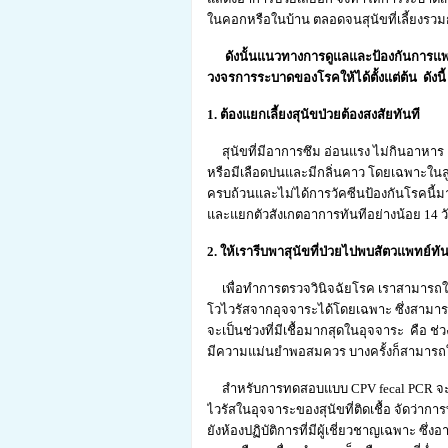
ในคอกหรือในบ้าน ตลอดจนสุนัขที่เลี้ยงรวม
ดังนั้นแนวทางการดูแลและป้องกันการแพร่ร
วงจรการระบาดของโรคให้ได้ตั้งแต่ต้น ดังนี้
1. ต้องแยกเลี้ยงสุนัขป่วยต้องสงสัยทันที
สุนัขที่มีอาการซึม อ่อนแรง ไม่กินอาหาร อ
หรือมีเลือดปนและมีกลิ่นคาว โดยเฉพาะในลูกสุ
ครบถ้วนและไม่ได้การวัคซีนป้องกันโรคนี้มาก่อน
และแยกตัวสังเกตอาการทันทีอย่างน้อย 14 ว
2. ให้เรารีบพาสุนัขที่ป่วยไปพบสัตวแพทย์ทัน
เพื่อทำการตรวจวินิจฉัยโรค เราสามารถใช
โวไวรัสจากอุจจาระได้โดยเฉพาะ ซึ่งสาม
จะเป็นช่วงที่มีเชื้อมากสุดในอุจจาระ คือ ช่ว
มีความแม่นยำพอสมควร บางครั้งก็สามารถใ
สำหรับการทดสอบแบบ CPV fecal PCR จะตรวจจ
ไวรัสในอุจจาระของสุนัขที่ติดเชื้อ จัดว่
ยังห้องปฏิบัติการที่มีผู้เชี่ยวชาญเฉพาะ ซึ่