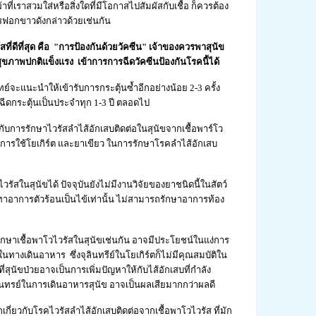
้าที่เราสวมใส่หรือสิ่งใดที่มีโอกาสไปสัมผัสกับเชื้อ ก็ควรต้อง
ฟอกขาวดังกล่าวด้วยเช่นกัน
สที่ดีที่สุด คือ "การป้องกันด้วยวัคซีน" เจ้าของควรพาสุนัข
ะมีสุขภาพปกติแข็งแรง เข้าการการฉีดวัคซีนป้องกันโรคนี้ได้
ย์จะแนะนำให้เข้ารับการกระตุ้นซ้ำอีกอย่างน้อย 2-3 ครั้ง
ีดกระตุ้นเป็นประจำทุก 1-3 ปี ตลอดไป
ยวกับการรักษาไวรัสลำไส้อักเสบติดต่อในสุนัขจากเชื้อพาร์โว
การใช้โยเกิร์ต และยาเขียว ในการรักษาโรคลำไส้อักเสบ
รัสในสุนัขได้ ปัจจุบันยังไม่มีงานวิจัยของยาชนิดนี้ในสัตว์
รเทาอาการตัวร้อนเป็นไข้เท่านั้น ไม่สามารถรักษาอาการท้อง
กษาเชื้อพาโวไวรัสในสุนัขเช่นกัน อาจมีประโยชน์ในแง่การ
์ในทางเดินอาหาร ซึ่งจุลินทรีย์ในโยเกิร์ตก็ไม่มีคุณสมบัติใน
่สุนัขป่วยอาจเป็นการเพิ่มปัญหาให้กับไส้อักเสบที่กำลัง
ลินทรย์ในการเดินอาหารสุนัข อาจเป็นผลเสียมากกว่าผลดี
เกี่ยวกับโรคไวรัสลำไส้อักเสบติดต่อจากเชื้อพาโวไวรัส ที่มัก