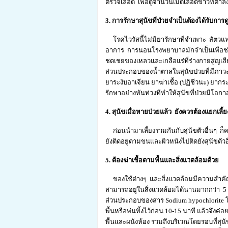
ตรวจเลือด เพื่อดูจำนวนเม็ดเลือดขาวที่ต่ำล
3. การรักษาสุนัขที่ป่วยจำเป็นต้องได้รับกา
โรคไวรัสนี้ไม่มียารักษาที่จำเพาะ สัต
อาการ การนอนโรงพยาบาลมักจำเป็นเพื่อช่วยใ
ชดเชยของเหลวและเกลือแร่ที่ร่างกายสูญเสียไ
ส่วนประกอบของน้ำตาลในสุนัขป่วยที่มีภาวะ
ยาระงับอาเจียน ยาฆ่าเชื้อ (ปฏิชีวนะ) ยากระต
รักษาอย่างทันท่วงทีทำให้สุนัขที่ป่วยมีโอกาส
4. สุนัขเมื่อหายป่วยแล้ว ยังควรต้องแยกเลี้
ก่อนนำมาเลี้ยงรวมกันกับสุนัขตัวอื่นๆ ก็ค
ยังติดอยู่ตามขนและผิวหนังไปติดยังสุนัขตัวอื
5. ต้องฆ่าเชื้อตามพื้นและสิ่งแวดล้อมด้วย
ของใช้ต่างๆ และสิ่งแวดล้อมมีความสำคัญอย
สามารถอยู่ในสิ่งแวดล้อมได้นานมากกว่า 5
ส่วนประกอบของสาร Sodium hypochlorite โ
พื้นหรือพ่นทิ้งไว้ก่อน 10-15 นาที แล้วจึงค่อ
พื้นและผนังห้อง รวมถึงบริเวณโดยรอบที่สุน