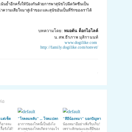
ย้ำอีกครั้งให้ป้องกันด้วยการพาสุนัขไปฉีดวัคซีนเป็น
ำความเสียใจมาสู่เจ้าของ และสุนัขอันเป็นที่รักของเราได้
บทความโดย:
หมอต้น ด็อกไอไลค์
น.สพ.ธีรภาพ มุสิกานนท์
www.dogilike.com
http://family.dogilike.com/tonvet/
·
ต่อ
 แต่เช็ด
"โรคลมหลับ" ... โรคแปลก
"สีอึน้องหมา" บอกปัญหา
้ก็อาจจะ
ทำหมาหลับไม่รู้ตั
อาการของโรคนี้เป็นยังไง
สุขภาพ
น้องหมาอึอย่าเพิ่งรีบเก็บ!
้อรังได้!
สาเหตุของโรคเกิดจากอะไร
เพราะลักษณะและสีอึของ