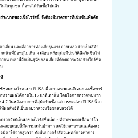
กันในชุมชน ก็อาจได้รับเชื้อไปแล้ว
ะบาดของเชื้อไวรัสนี้ จึงต้องมีมาตรการที่เข้มข้นเพื่อตัด
าเจียน และมีอาการท้องเสียรุนแรง ถ่ายเหลว ถ่ายเป็นสีดำ
นัขที่มีอายุไม่เกิน 4 เดือน หรือสุนัขมีประวัติฉีดวัคซีนไม่
 เหล่านี้ถือเป็นสุนัขกลุ่มเสี่ยงที่ต้องเฝ้าระวังอย่างใกล้ชิด
ัน
ที
้ชุดตรวจโรคแบบ ELISA เพื่อตรวจหาแอนติเจนของเชื้อพาร์
ารถทราบผลได้ภายใน 15 นาทีเท่านั้น โดยโอกาสตรวจพบมาก
ง 4-7 วันหลังจากการที่สุนัขรับเชื้อ แต่การทดสอบ ELISA นี้ จะ
ห้ผลลัพธ์ที่เป็นผลบวกลวงหรือผลลบลวงได้
ับดีเอ็นเอของไวรัสชิ้นเล็ก ๆ ที่จำเพาะต่อเชืัอพาร์โว
าการทดสอบแบบนี้มีความแม่นยำมาก แต่ใช้เวลานานและต้องส่ง
งอาจมีค่าใช้จ่ายสูงกว่า ดังนั้นบางครั้งสัตวแพทย์อาจทำการ