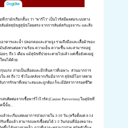
ที่เรามักเรียกสั้นๆ ว่า "พาร์โว" เป็นไวรัสมีผลต่อระบบทาง
ผัสสุนัขสู่สุนัขโดยตรง จากการสัมผัสกับอุจจาระ และสิ่ง
ามอาหารและน้ำ ปลอกคอและสายจูง รวมถึงมือและเสื้อผ้าของ
พาร์โวมันยังทนต่อความร้อน ความเย็น ความชื้น และสามารถอยู่
ถึง 5 เดือน แม้สุนัขที่ป่วยจะตายไปแล้ว แต่เชื้อยังคงอยู่
ใหม่ได้ด้วย
รุนแรง ถ่ายเป็นเลือดและมีกลิ่นคาวที่เฉพาะ ส่วนมากการ
ยใน 48 ถึง 72 ชั่วโมงหลังจากเริ่มมีอาการ สุนัขมีโอกาสตาย
รับการรักษาที่เหมาะสมและถูกต้อง ก็จะมีอัตราการรอดชีวิต
บติดต่อจากเชื้อพาร์โวไวรัส (Canine Parvovirus) ในสุนัขที่
้นั้น...
ชื้อแล้วจะเริ่มแสดงอาการป่วยภายใน 3-10 วัน (หรือตั้งแต่ 4-14
ด้รับเชื้อแล้ว สามารถแพร่เชื้อต่อได้ 1-3 วันก่อนที่น้องหมาจะ
ึ้นได้อย่างรวดเร็ว กว่าที่เราจะทราบว่าป่วย สุนัขตัวอื่นๆ