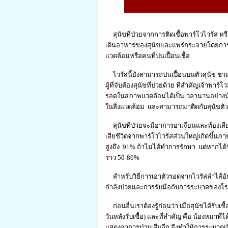
สุนัขที่ป่วยจากการติดเชื้อพาร์โวไวรัส หรือ
เดินอาหารของสุนัขและแพร่กระจายโดยการสัม
แวดล้อมหรือคนที่ปนเปื้อนเชื้อ
ไวรัสนี้ยังสามารถปนเปื้อนบนตัวสุนัข ช
ผู้ที่จับต้องสุนัขที่ป่วยด้วย ที่สำคัญเจ้า
รอดในสภาพแวดล้อมได้เป็นเวลานานอย่างน้อยๆ 
ในสิ่งแวดล้อม และสามารถมาติดกับสุนัขตัว
สุนัขที่ป่วยจะมีอาการอาเจียนและท้องเสีย
เสียชีวิตจากพาร์โวไวรัสส่วนใหญ่เกิดขึ้นภา
สูงถึง 91% ถ้าไม่ได้ทำการรักษา แต่หากได้
ราว 50-80%
สำหรับวิธีการเอาตัวรอดจากไวรัสลำไส้อักเส
กำลังป่วยและการรับมือกับการระบาดของโรคนี
ก่อนอื่นเราต้องรู้ก่อนว่า เมื่อสุนัขได้รับเ
วันหลังรับเชื้อ) และที่สำคัญ คือ น้องหมาที่ไ
แสดงอาการป่วยเสียอีก จึงทำให้การระบาดเกิดข