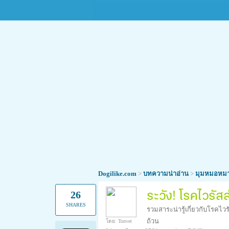
Dogilike.com
>
บทความน่าอ่าน
>
มุมหมอหม
26
ระวัง! โรคไวรัสส
SHARES
รวมสาระน่ารู้เกี่ยวกับโรคไว
มาระบาดอีก
ถ้วน
โดย: Tonvet