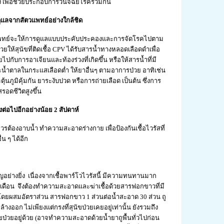
ง เพื่อช่วยประกอบการวินิจฉัยโรคร่วมกัน
รดูแลจากสัตวแพทย์อย่างใกล้ชิด
วแพทย์จะให้การดูแลแบบประคับประคองและการจัดโรคไปตาม
ห้สุนัขที่ติดเชื้อ CPV ได้รับสารน้ำทางหลอดเลือดดำเพื่อ
ปกับการอาเจียนและท้องร่วงที่เกิดขึ้น หรือให้สารน้ำที่มี
น้ำตาลในกระแสเลือดต่ำ ให้ยาอื่นๆ ตามอาการป่วย อาทิเช่น
ุ้นภูมิคุ้มกัน ยาระงับปวด หรือการถ่ายเลือด เป็นต้น ซึ่งการ
รอดชีวิตสูงขึ้น
ยงต่อไปอีกอย่างน้อย 2 สัปดาห์
วรต้องอาบน้ำ ทำความสะอาดร่างกาย เพื่อป้องกันเชื้อไวรัสที่
่น ๆ ได้อีก
่างยิ่ง เนื่องจากเชื้อพาร์โวไวรัสนี้ มีความทนทานมาก
 เดือน จึงต้องทำความสะอาดและฆ่าเชื้อด้วยสารฟอกขาวที่มี
ดยผสมอัตราส่วน สารฟอกขาว 1 ส่วนต่อน้ำสะอาด 30 ส่วน ถู
ยล้างออก ไม่เพียงแต่กรงที่สุนัขป่วยเคยอยู่เท่านั้น ยังรวมถึง
ัขป่วยอยู่ด้วย (อาจทำความสะอาดด้วยน้ำยาถูพื้นทั่วไปก่อน