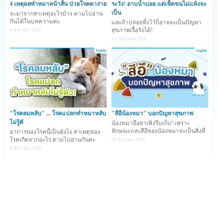
4 เหตุผลทำหมาหน้าสั้น ป่วยโรคตาง่าย
ระวัง! อาบน้ำบ่อย แต่เช็ดขนไม่แห้งจะ
เป็น
จะมาจากสาเหตุอะไรบ้าง ตามไปอ่าน
กันได้ในบทความค่ะ
และถ้าปล่อยทิ้งไว้ก็อาจจะเป็นปัญหา
สุขภาพเรื้อรังได้!
4 ตุลาคม 2566
19 เมษายน 2566
ภาวะตาแห้ง (Dry Eye) หรือเยื่อตาขาวอักเสบจากภาวะตา
แห้ง (Keratoconjunctivitis sicca หรือ KCS) จัดเป็นโรคตา
ที่พบได้ค่อนข้างบ่อยในสุนัข สุนัขบางพันธุ์ก็จัดเป็น Breed-
"โรคลมหลับ" ... โรคแปลกทำหมาหลับ
"สีอึน้องหมา" บอกปัญหาสุขภาพ
Predisposition สำหรับโรคนี้อยู่แล้ว นอกจากนี้ยังรวมถึง
ไม่รู้ตั
น้องหมาอึอย่าเพิ่งรีบเก็บ! เพราะ
ลักษณะและสีอึของน้องหมาจะเป็นสิ่งที่
อาการของโรคนี้เป็นยังไง สาเหตุของ
สุนัขพันธุ์หน้าสั้นที่มีตาโปน หรือมีการเปิดของหนังตามากเกิน
จะบ่งบอกถึงสุขภา
โรคเกิดจากอะไร ตามไปอ่านกันค่ะ
26 ตุลาคม 2565
8 มีนาคม 2566
ไป จึงทำให้เกิดภาวะตาแห้งได้ง่าย และส่วนใหญ่มักเป็นกับตา
ทั้งสองข้างครับ
ในสุนัขส่วนมากเกิดจากภาวะภูมิคุ้มกันที่ผิดปกติ ความผิด
ปกติของภูมิคุ้มกันที่มาทำลายต่อมน้ำตา ทำให้เกิดภาวะต่อม