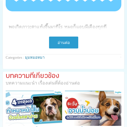
พอเกิดภาวะตาแห้งขึ้นมาทีไร หมอก็แอบมีเคืองทุกที
เลย...เคืองตาน่ะครับ เพราะบางทีที่ต้องทำงานหน้าจอ
คอมพิวเตอร์นานๆ หรือใช้มือถือจนไม่ได้พักสายตา กระพริบ
อ่านต่อ
ตาน้อย ความชุ่มชื่นที่ดวงตาก็ลดลงไป จนทำให้เกิดการระคาย
·
Categories :
มุมหมอหมา
เคืองตาตามมา นี่ขนาดไม่ได้เป็นบ่อยๆ นะ ยังแอบไม่ชอบและ
รู้สึกทรมานเลย พอมานึกถึงเคสน้องหมาที่รักษาอยู่ ที่ต้องทน
บทความที่เกี่ยวข้อง
กับภาวะตาแห้งเป็นเวลานานๆ ก็รู้สึกสงสารเขาขึ้นมาทันที
บทความแนะนำ เรื่องเด่นที่ต้องอ่านต่อ