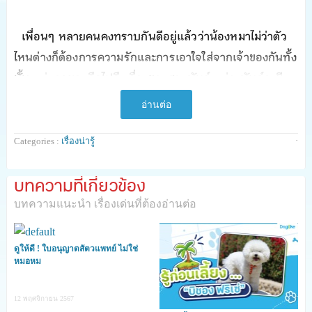
เพื่อนๆ หลายคนคงทราบกันดีอยู่แล้วว่าน้องหมาไม่ว่าตัว
ไหนต่างก็ต้องการความรักและการเอาใจใส่จากเจ้าของกันทั้ง
นั้น แต่หากมองลึกไปถึงเรื่องของสายพันธุ์ แต่ละพันธุ์จะมี
ระดับความรักและความผูกพันต่อมนุษย์ หรือต่อสัตว์อื่นๆ
อ่านต่อ
แตกต่างกันไป น้องหมาบางพันธุ์แทบทนไม่ได้ที่จะถูกทิ้งให้
อยู่ตามลำพัง หรืออยู่ห่างจากเจ้าของเพียงแค่ฝาห้องกั้นด้วย
·
Categories :
เรื่องน่ารู้
ซ้ำค่ะ
บทความที่เกี่ยวข้อง
ดังนั้นบทความนี้พริกจึงขออินเทรนด์เดือนแห่งความรักด้วย
บทความแนะนำ เรื่องเด่นที่ต้องอ่านต่อ
สายพันธุ์น้องหมาที่สามารถมอบความรักให้เราได้แบบไร้ขีด
จำกัด และต้องการรักตอบกลับมามากสุดๆ
ไปดูกันค่ะว่ามี
ดูให้ดี ! ใบอนุญาตสัตวแพทย์ ไม่ใช่
น้องหมาพันธุ์ไหนกันบ้างที่ต้องการความรักจากเจ้าของแบบ
หมอหม
สุดๆ ^___^
12 พฤศจิกายน 2567