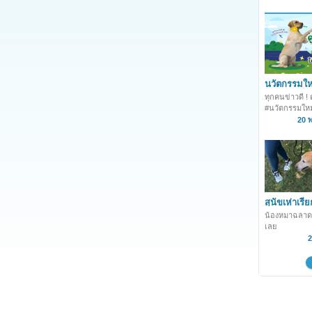
นวัตกรรมให
หมาข้อเสื่อ
ทุกคนข่าวดี ! 
อีกครั้ง
#นวัตกรรมใหม่
หมาเป็นโรคข้อ
20 
มาซ่าอีกครั้ง 
เจ้าของอย่างเ
คลินิกได้เลย
สุนัขเห่าเรี
ให้ช่วยเจ้
น้องหมาฉลาด
ตกจากที่สูง
เลย
2