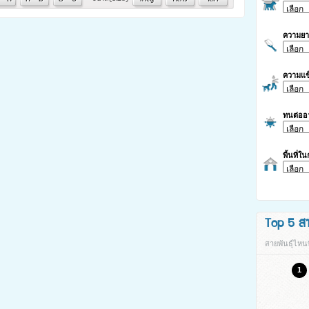
ความย
ความแข
ทนต่ออ
พื้นที่ใ
Top 5 สาย
สายพันธุ์ไหนท
1