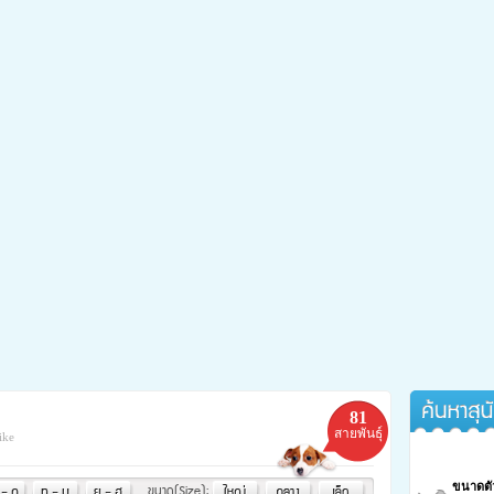
้กลับมาซ่าอีกครั้ง
ค้นหาสุนัขจา
เป็นโรคข้อเสื่อมได้กลับมาซ่าอีกครั้ง
81
สายพันธุ์
ike
ขนาดตั
ขนาด(Size):