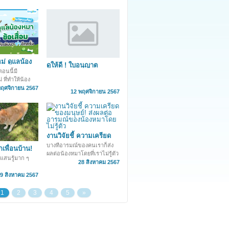
ม่ ดูแลน้อง
ดูให้ดี ! ใบอนุญาต
มให้กลับมาซ่า
ตอนนี้มี
สัตวแพทย์ ไม่ใช่หมอ
 ที่ทำให้น้อง
หมาทุกคนจะผ่าตัดได้
เสื่อมได้กลับ
พฤศจิกายน 2567
12 พฤศจิกายน 2567
อ่านจบแล้ว
ราตรงดิ่งไป

งานวิจัยชี้ ความเครียด
ของมนุษย์! ส่งผลต่อ
บางทีอารมณ์ของคนเราก็ส่ง
ยกเพื่อนบ้าน!
อารมณ์ของน้องหมาโดย
ผลต่อน้องหมาโดยที่เราไม่รู้ตัว
าของสะโพกหัก
แสนรู้มาก ๆ
ไม่รู้ตัว
นะคะ
28 สิงหาคม 2567
9 สิงหาคม 2567
1
2
3
4
5
»