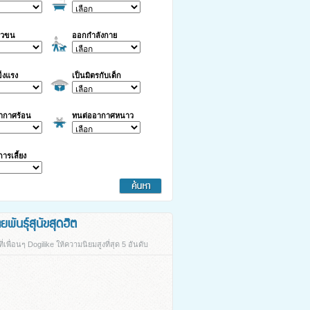
าวขน
ออกกำลังกาย
็งแรง
เป็นมิตรกับเด็ก
ากาศร้อน
ทนต่ออากาศหนาว
นการเลี้ยง
พันธุ์สุนัขสุดฮิต
ี่เพื่อนๆ Dogilike ให้ความนิยมสูงที่สุด 5 อันดับ