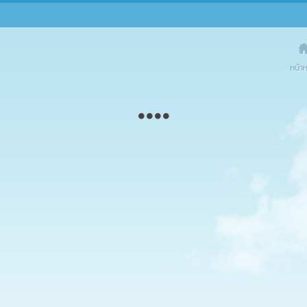
Dogilik
On Social 