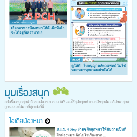
เทคนิคการเลี้ยงการดูแล
เลือกอาหารน้องหมาให้ดี เพื่อที่เค้า
จะได้อยู่กับเรานานๆ
เรื่องน่ารู้
ดูให้ดี ! ใบอนุญาตสัตวแพทย์ ไม่ใช่
หมอหมาทุกคนจะผ่าตัดได้
มุมเรื่องสนุก
คลังเรื่องสนุกสุดน่ารักของน้องหมา สอน DIY ของใช้สุนัขสุดเก๋ เกมสุนัขสุดมัน คลิปหมาสุดฮา
ถูกรวมเอาไว้มากที่สุดแล้วที่นี่
ไอเดียน้องหมา
D.I.Y. 4 Step ง่ายๆ ฝึกลูกหมาให้ขับถ่ายเป็นที่
ฝึกน้องหมาเด็กไม่ใช่เรื่องยาก ...