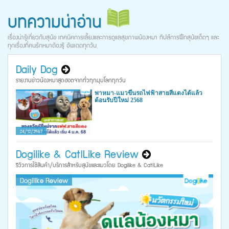
บทความน่าอ่าน
เรื่องน่ารู้เกี่ยวกับสุนัข เทคนิคการเลี้ยงและการดูแลสุขภาพน้องหมา ทิปส์การฝึกสุนัขเด็ดๆ และ
ทุกเรื่องที่คนรักหมาต้องรู้ อัพเดตทุกวัน
Daily Dog
รายงานข่าวน้องหมาสุดฮอตจากทั่วทุกมุมโลกทุกวัน
พาหมา-แมวขึ้นรถไฟฟ้าสายสีแดงได้แล้ว
ต้อนรับปีใหม่ 2568
24/12/2567
Dogilike & CatILike Review
รีวิวการใช้สินค้า/บริการสำหรับสุนัขและแมวโดย Dogilike & CatILike
Dogilike Review