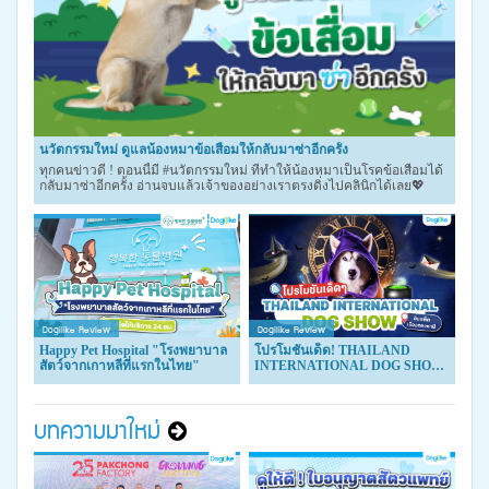
นวัตกรรมใหม่ ดูแลน้องหมาข้อเสื่อมให้กลับมาซ่าอีกครั้ง
ทุกคนข่าวดี ! ตอนนี้มี #นวัตกรรมใหม่ ที่ทำให้น้องหมาเป็นโรคข้อเสื่อมได้
กลับมาซ่าอีกครั้ง อ่านจบแล้วเจ้าของอย่างเราตรงดิ่งไปคลินิกได้เลย💖
Dogilike Review
Dogilike Review
Happy Pet Hospital "โรงพยาบาล
โปรโมชันเด็ด! THAILAND
สัตว์จากเกาหลีที่แรกในไทย"
INTERNATIONAL DOG SHOW
2024
บทความมาใหม่